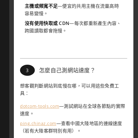
主機或頻寬不足
—便宜的共用主機在流量高時
容易變慢。
沒有使用快取或 CDN
—每次都重新產生內容、
跨國讀取都會拖慢。
怎麼自己測網站速度？
想客觀判斷網站到底慢在哪，可以用這些免費工
具：
—測試網站在全球各節點的實際
dotcom-tools.com
速度。
—查看中國大陸地區的連線速度
ping.chinaz.com
（若有大陸客群特別有用）。