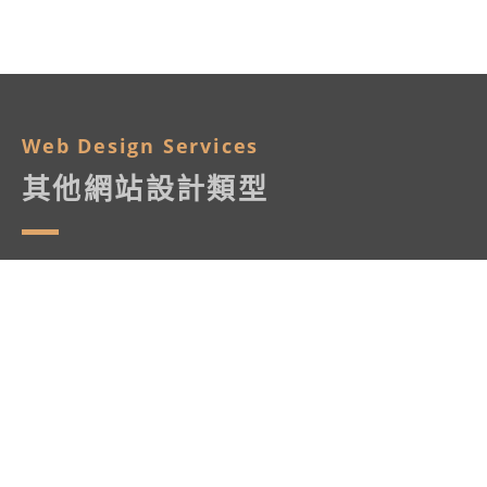
Web Design Services
其他網站設計類型
網站的用途不同，資訊架構與設計的重點就不一樣。以下是
我們最常承接的幾種類型。
登入
註冊
企業網站設計
品牌形象與專業信任感