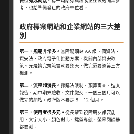
做但有成就感
。寫一篇給有興趣或正在做的同業參
考，也給準備發包的政府單位看。
政府標案網站和企業網站的三大差
別
第一，規範非常多。
無障礙網站 AA 級、個資法、
資安法、政府電子化推動方案、機關內部資安政
策。光是讀完規範書就要幾天，做完還要過第三方
檢測。
第二，流程超漫長。
採購法限制、預算審查、進度
報告、期中期末驗收、文件繳交。一個三個月可以
做完的網站，政府版本要走 8 – 12 個月。
第三，使用者很多元。
從長輩到視障朋友都要能
用，文字大小、顏色對比、鍵盤導航、螢幕閱讀器
都要測。