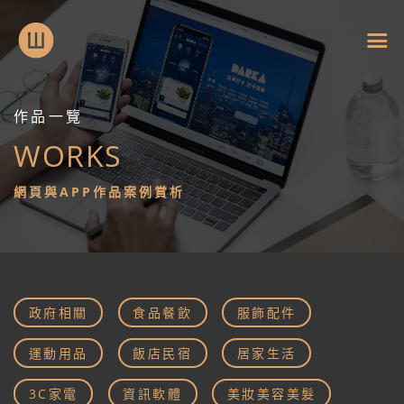
作品一覽
WORKS
作
網頁與APP作品案例賞析
品
一
覽
政府相關
食品餐飲
服飾配件
Works
運動用品
飯店民宿
居家生活
3C家電
資訊軟體
美妝美容美髮