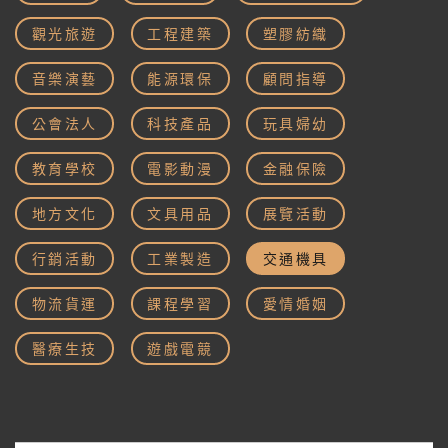
觀光旅遊
工程建築
塑膠紡織
音樂演藝
能源環保
顧問指導
公會法人
科技產品
玩具婦幼
教育學校
電影動漫
金融保險
地方文化
文具用品
展覽活動
行銷活動
工業製造
交通機具
物流貨運
課程學習
愛情婚姻
醫療生技
遊戲電競