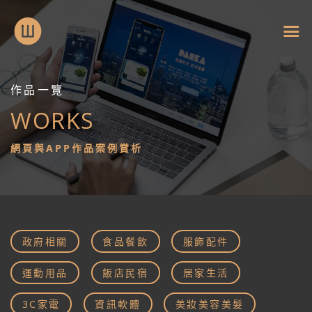
作品一覽
WORKS
作
網頁與APP作品案例賞析
品
一
覽
政府相關
食品餐飲
服飾配件
Works
運動用品
飯店民宿
居家生活
3C家電
資訊軟體
美妝美容美髮