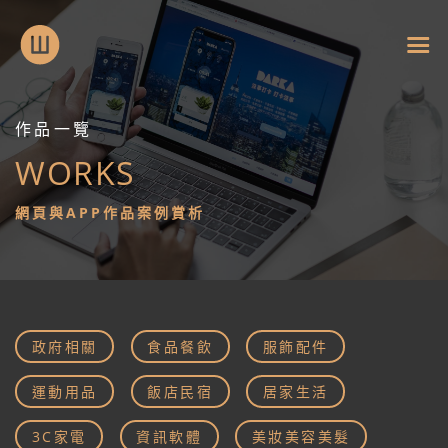
作品一覽
WORKS
作
網頁與APP作品案例賞析
品
一
覽
政府相關
食品餐飲
服飾配件
Works
運動用品
飯店民宿
居家生活
3C家電
資訊軟體
美妝美容美髮