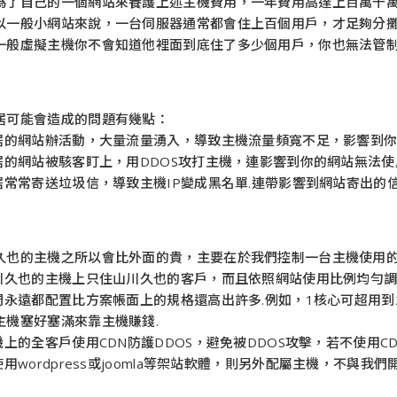
為了自己的一個網站來養護上述主機費用，一年費用高達上百萬千
以一般小網站來說，一台伺服器通常都會住上百個用戶，才足夠分
一般虛擬主機你不會知道他裡面到底住了多少個用戶，你也無法管
居可能會造成的問題有幾點：
鄰居的網站辦活動，大量流量湧入，導致主機流量頻寬不足，影響到你
鄰居的網站被駭客盯上，用DDOS攻打主機，連影響到你的網站無法使
鄰居常常寄送垃圾信，導致主機IP變成黑名單.連帶影響到網站寄出的
久也的主機之所以會比外面的貴，主要在於我們控制一台主機使用
山川久也的主機上只住山川久也的客戶，而且依照網站使用比例均勻調
我們永遠都配置比方案帳面上的規格還高出許多.例如，1核心可超用
主機塞好塞滿來靠主機賺錢.
主機上的全客戶使用CDN防護DDOS，避免被DDOS攻擊，若不使用
若使用wordpress或joomla等架站軟體，則另外配屬主機，不