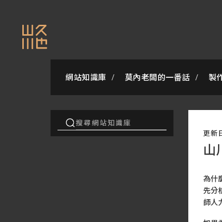
網站知識庫
莫內老闆的一番話
製
更新
山
為什
先分
師人