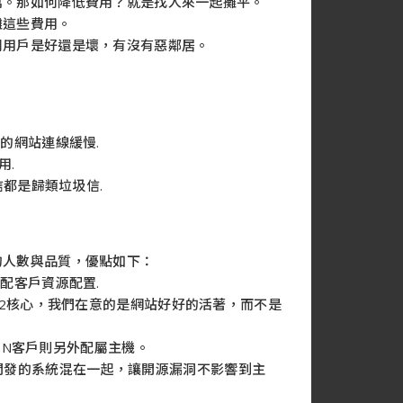
萬。那如何降低費用？就是找人來一起攤平。
攤這些費用。
制用戶是好還是壞，有沒有惡鄰居。
的網站連線緩慢.
用.
信都是歸類垃圾信.
的人數與品質，優點如下：
配客戶資源配置.
到2核心，我們在意的是網站好好的活著，而不是
CDN客戶則另外配屬主機。
與我們開發的系統混在一起，讓開源漏洞不影響到主