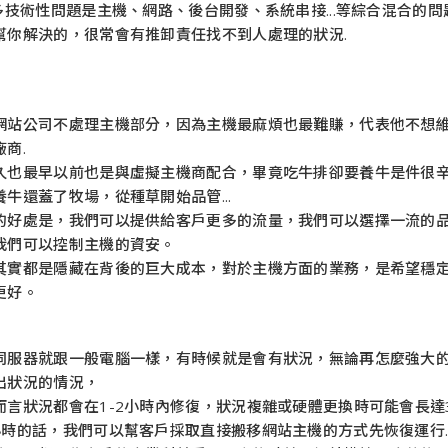
很多技術性問題是主機、網路、後台開發、系統串接...等綜合混合
幫你解決的，很常會有推卸責任找不到人處理的狀況.
網站公司不處理主機部分，因為主機最麻煩也最難賺，代表他不想
廠商.
久也最早以前也是與虛擬主機商配合，畢竟吃牛排卻要養牛是件很
養牛還蓋了牧場，從種草開始品管...
的好處是，我們可以提供給客戶更多的流量，我們可以選擇一流的
我們可以控制主機的資安。
其實都是隱藏在背後的巨大成本，對於主機方面的業務，是希望穩
更好。
伺服器就跟一般電腦一樣，有時候就是會有狀況，無論再怎麼強大的機
出狀況的情況，
而言狀況都會在1-2小時內修復，狀況複雜或硬體更換時可能會長達3
小時的話，我們可以幫客戶採取直接搬移網站主機的方式先恢復運行