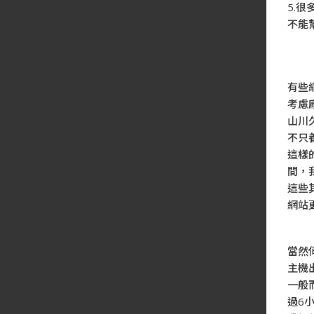
5.
不能
有些
考慮
山川
不只
這樣
間，
這些
網站
當然
主機
一般
過6