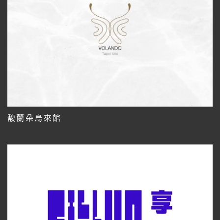
馥蘭朵烏來館