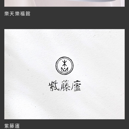
樂天樂福館
紫藤廬