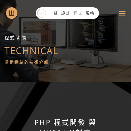
一覽
設計
程式
規格
程式功能
TECHNICAL
活
活動網站的技術介紹
動
網
站
設
PHP 程式開發
與
計