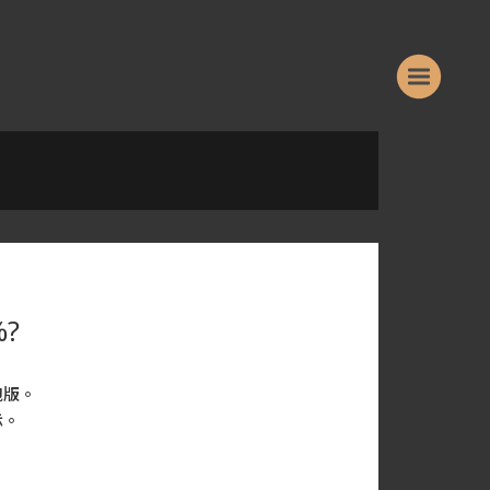
?
跑版。
示。