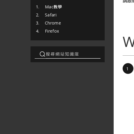
請跟隨
Mac教學
Safari
Chrome
Firefox
W