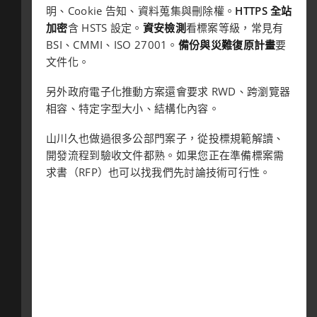
明、Cookie 告知、資料蒐集與刪除權。
HTTPS 全站
加密
含 HSTS 設定。
資安檢測
看標案等級，常見有
BSI、CMMI、ISO 27001。
備份與災難復原計畫
要
文件化。
另外政府電子化推動方案還會要求 RWD、跨瀏覽器
相容、特定字型大小、結構化內容。
山川久也做過很多公部門案子，從投標規範解讀、
開發流程到驗收文件都熟。如果您正在準備標案需
求書（RFP）也可以找我們先討論技術可行性。