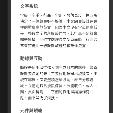
文字系統
字級、字重、行高、字距、段落寬度，這五項
決定了一個網頁好不好讀。中文網頁設計在這
裡的難度高於英文，因為中文沒有字母的高低
差，整段文字的灰度較均勻，若行高不足就會
顯得擁擠。我們在處理長文型頁面時，行高通
常會拉得比一般設計軟體的預設值更寬。
動線與互動
動線是使用者從進入到完成目標的路徑。網頁
設計要決定的是：主要行動按鈕出現幾次、出
現在哪裡、次要選項怎麼收納、表單分成幾
段。互動則包含滑鼠停留、展開收合、載入回
饋、頁面轉場——它們的作用是讓操作有回
應，而不是為了炫技。
元件與規範