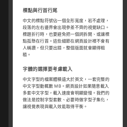
標點與行首行尾
中文的標點符號佔一個全形寬度，若不處理，
段落的左右邊界會出現參差不齊的視覺缺口。
標題折行時，也要避免把一個詞拆開、或讓標
點孤懸在行首。這些細節在網頁設計裡不會有
人稱讚，但只要出錯，整個版面就會顯得粗
糙。
字體的選擇要考慮載入
中文字型的檔案體積遠大於英文，一套完整的
中文字型動輒數 MB。網頁設計如果隨意載入
多套中文字型，載入速度會明顯變慢。我們的
做法是控制字型套數、必要時做字型子集化，
讓視覺表現與載入效能取得平衡。