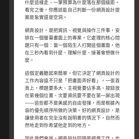
什麼這樣走、一筆預算為什麼落在那個級距。
看完之後，你應該能自己判斷一份網頁設計提
案是紮實還是空洞。
網頁設計，是把資訊、視覺與操作三件事，安
排在一個螢幕畫面上的專業。它處理的核心問
題只有一個：當一個陌生人打開這個畫面，他
在三秒內看到什麼、理解什麼、接著會想做什
麼。
這個定義聽起來簡單，但它決定了網頁設計的
工作內容遠不只是「把畫面弄好看」。一張首
頁上，標題要多大、主視覺要佔多高、按鈕放
在第幾個位置、次要資訊要不要在第一屏出現
——這些都不是美感的自由發揮，而是根據內
容的優先順序所做的決策。好的網頁設計，是
讓使用者在完全沒有說明書的情況下，自然而
然地走到你希望他走到的地方。
因此我們會說，網頁設計同時是視覺工作，也