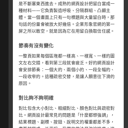
是不斷塞東西進去。成熟的網頁設計把留白當成一
種材料——它負責製造呼吸、分隔群組、凸顯主
體。當一個畫面上只有一句標題與大量留白時，那
句話的份量會被放大好幾倍。企業形象官網的第一
屏之所以敢空，就是因為它在用留白換取信任感。
節奏有沒有變化
一整頁如果每個區塊都一樣高、一樣寬、一樣的圖
文左右交錯，看到第三段就會疲乏。好的網頁設計
會安排節奏：一個大的、兩個小的、一段全幅的、
一段收窄的。這種疏密交替，是讓人願意往下滑的
原因。
對比夠不夠明確
對比包含大小對比、粗細對比、顏色對比與疏密對
比。網頁設計最常見的問題是「什麼都想強調」，
結果標題、副標、按鈕、說明文的權重都差不多，