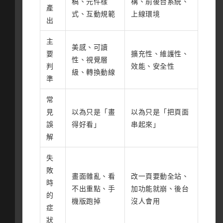
稿、元件樣
構、前後台系統、
產
式、互動規範
上線環境
出
主
美感、可讀
要
擴充性、維護性、
性、視覺層
判
效能、安全性
級、轉換動線
準
常
見
以為只是「畫
以為只是「把頁面
誤
得好看」
串起來」
解
失
敗
畫面雜亂、看
改一頁要動全站、
時
不出重點、手
加功能就崩、後台
的
機版跑掉
沒人會用
症
狀