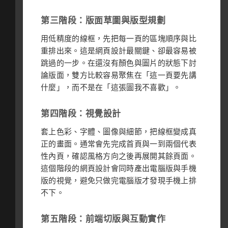
第三階段：版面草圖與版型規劃
用低精度的線框，先把每一頁的區塊順序與比
重排出來。這是網頁設計最關鍵、卻最容易被
跳過的一步。在還沒有顏色與圖片的狀態下討
論版面，雙方比較容易聚焦在「這一頁要先講
什麼」，而不是在「這張圖我不喜歡」。
第四階段：視覺設計
套上色彩、字體、圖像與細節，把線框變成真
正的畫面。通常會先完成首頁與一到兩個代表
性內頁，確認風格方向之後再展開其餘頁面。
這個階段的網頁設計會同時產出電腦版與手機
版的視覺，避免只做完電腦版才發現手機上排
不下。
第五階段：前端切版與互動實作