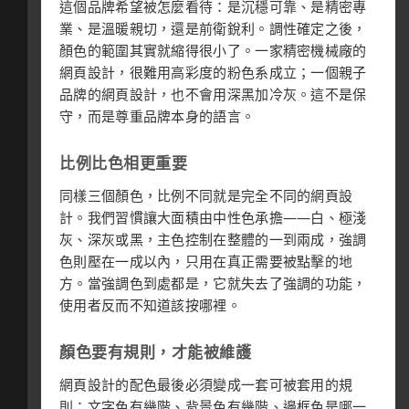
這個品牌希望被怎麼看待：是沉穩可靠、是精密專
業、是溫暖親切，還是前衛銳利。調性確定之後，
顏色的範圍其實就縮得很小了。一家精密機械廠的
網頁設計，很難用高彩度的粉色系成立；一個親子
品牌的網頁設計，也不會用深黑加冷灰。這不是保
守，而是尊重品牌本身的語言。
比例比色相更重要
同樣三個顏色，比例不同就是完全不同的網頁設
計。我們習慣讓大面積由中性色承擔——白、極淺
灰、深灰或黑，主色控制在整體的一到兩成，強調
色則壓在一成以內，只用在真正需要被點擊的地
方。當強調色到處都是，它就失去了強調的功能，
使用者反而不知道該按哪裡。
顏色要有規則，才能被維護
網頁設計的配色最後必須變成一套可被套用的規
則：文字色有幾階、背景色有幾階、邊框色是哪一