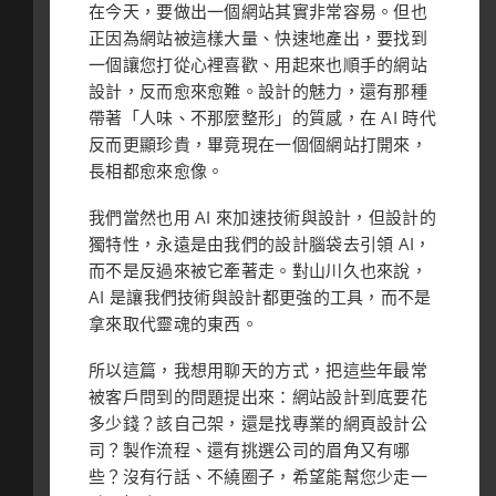
在今天，要做出一個網站其實非常容易。但也
正因為網站被這樣大量、快速地產出，要找到
一個讓您打從心裡喜歡、用起來也順手的網站
設計，反而愈來愈難。設計的魅力，還有那種
帶著「人味、不那麼整形」的質感，在 AI 時代
反而更顯珍貴，畢竟現在一個個網站打開來，
長相都愈來愈像。
我們當然也用 AI 來加速技術與設計，但設計的
獨特性，永遠是由我們的設計腦袋去引領 AI，
而不是反過來被它牽著走。對山川久也來說，
AI 是讓我們技術與設計都更強的工具，而不是
拿來取代靈魂的東西。
所以這篇，我想用聊天的方式，把這些年最常
被客戶問到的問題提出來：網站設計到底要花
多少錢？該自己架，還是找專業的網頁設計公
司？製作流程、還有挑選公司的眉角又有哪
些？沒有行話、不繞圈子，希望能幫您少走一