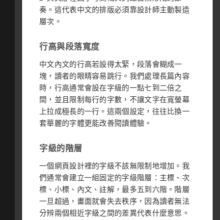
奏。這代表中文的排版必須靠設計師主動製造
層次。
行高與段落寬度
中文內文的行高若設得太緊，段落會糊成一
塊，讀者的眼睛容易跳行。我們處理長篇內容
時，行高通常會設在字級的一點七到二倍之
間，並且限制每行的字數，不讓文字在寬螢幕
上拉成極長的一行。這兩個設定，往往比換一
套華麗的字體更能改善閱讀體驗。
字級的階層
一個網頁設計裡的字級不該無限制地增加。我
們通常會建立一組固定的字級階層：主標、次
標、小標、內文、註解，最多五到六階。階層
一旦超過，畫面就會失去秩序，因為讀者無法
分辨兩個相近字級之間的差異代表什麼意思。