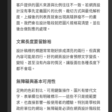
客戶提供的圖片來源與比例往往不一致。若網頁設
計沒有事先定義圖片的比例、裁切方式與最低解析
度，上線後的列表頁就會出現高矮胖瘦不一的畫
面。我們會在設計階段就把圖片規格寫清楚，並在
後台做對應的處理。
文案長度要留餘裕
設計稿裡的標題常常剛好排成漂亮的兩行，但真實
內容可能是四行。好的網頁設計會預想文字變長、
變短、甚至沒有內容的情況，讓版面在各種長度下
都不會塌。
無障礙與基本可用性
足夠的色彩對比、可用鍵盤操作、圖片有替代文
字、表單欄位有明確標示——這些不只是規範要
求，也直接影響一般使用者的體驗。特別是學校與
政府單位的網站，無障礙是必須在網頁設計階段就