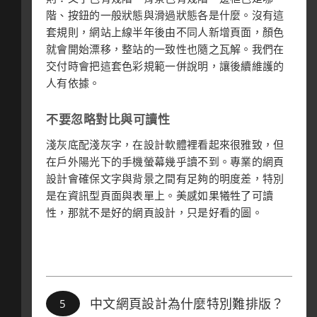
階、按鈕的一般狀態與滑過狀態各是什麼。沒有這
套規則，網站上線半年後由不同人新增頁面，顏色
就會開始漂移，整站的一致性也隨之瓦解。我們在
交付時會把這套色彩規範一併說明，讓後續維護的
人有依據。
不要忽略對比與可讀性
淺灰底配淺灰字，在設計軟體裡看起來很雅致，但
在戶外陽光下的手機螢幕幾乎讀不到。專業的網頁
設計會確保文字與背景之間有足夠的明度差，特別
是在資訊型頁面與表單上。美感如果犧牲了可讀
性，那就不是好的網頁設計，只是好看的圖。
中文網頁設計為什麼特別難排版？