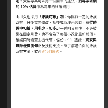
定。大型專案可以用一個簡單的抓法：
約專案金額
的 10% 估算
作為每年的維護費用。
山川久也採用
「維護時數」制
：你購買一定的維護
時數，日後需要修改、調整或新增內容時，就
從時
數中扣抵，用多少、扣多少
—透明又彈性，不必被
綁在固定月費，也不會為了每個小改動重新報價。
維護同時涵蓋主機代管、備份、SSL 憑證、
資安與
無障礙檢測修正
及技術支援。想了解適合你的維護
時數方案，歡迎
。
與我們聯絡