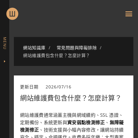
MENU
網站知識庫
常見問題與障礙排除
網站維護費包含什麼？怎麼計算？
更新日期
2026/07/16
網站維護費包含什麼？怎麼計算？
網站維護費通常涵蓋主機與網域續約、SSL 憑證、
定期備份、系統更新與
資安弱點檢測修正
、
無障礙
檢測修正
、技術支援與小幅內容修改，讓網站持續
安全、穩定、合規運作。收費多採年繳；大型專案